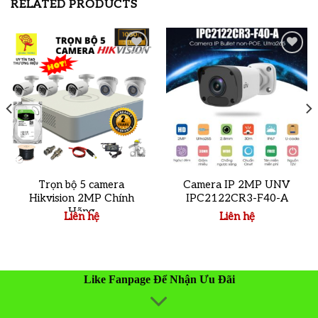
RELATED PRODUCTS
Add to
Add to
wishlist
wishlist
Trọn bộ 5 camera
Camera IP 2MP UNV
Hikvision 2MP Chính
IPC2122CR3-F40-A
Hãng
Liên hệ
Liên hệ
Like Fanpage Để Nhận Ưu Đãi