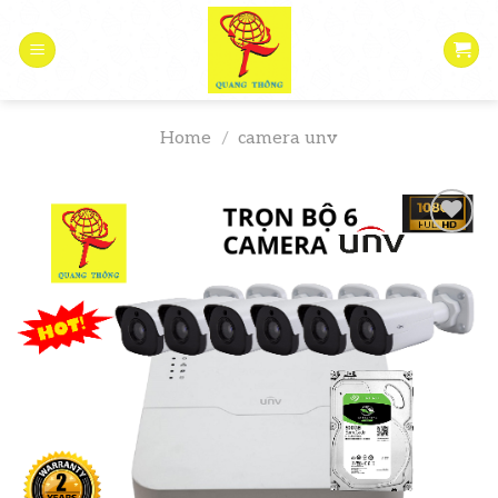
Skip
to
content
Home
/
camera unv
Add to
wishlist