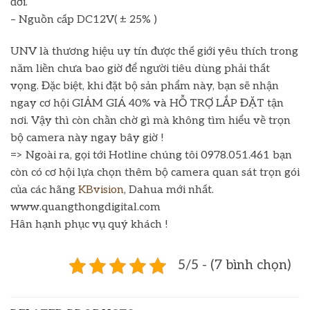
đời.
– Nguồn cấp DC12V( ± 25% )
UNV là thương hiệu uy tín được thế giới yêu thích trong
năm liền chưa bao giờ để người tiêu dùng phải thất
vọng. Đặc biệt, khi đặt bộ sản phẩm này, bạn sẽ nhận
ngay cơ hội GIẢM GIÁ 40% và HỖ TRỢ LẮP ĐẶT tận
nơi. Vậy thì còn chần chờ gì mà không tìm hiểu về trọn
bộ camera này ngay bây giờ !
=> Ngoài ra, gọi tới Hotline chúng tôi 0978.051.461 bạn
còn có cơ hội lựa chọn thêm bộ camera quan sát trọn gói
của các hãng
KBvision
, Dahua mới nhất.
www.quangthongdigital.com
Hân hạnh phục vụ quý khách !
5/5 - (7 bình chọn)