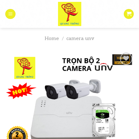
Skip
to
content
Home
/
camera unv
Add to
wishlist