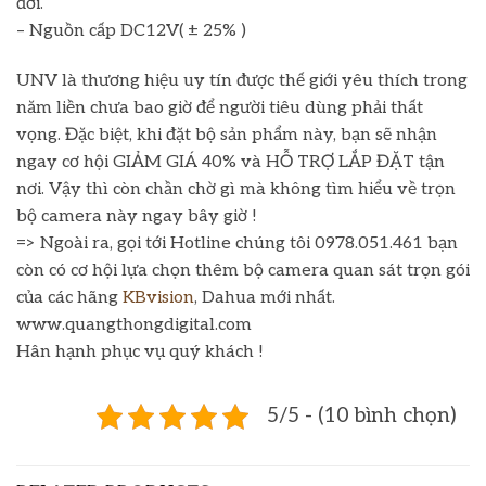
đời.
– Nguồn cấp DC12V( ± 25% )
UNV là thương hiệu uy tín được thế giới yêu thích trong
năm liền chưa bao giờ để người tiêu dùng phải thất
vọng. Đặc biệt, khi đặt bộ sản phẩm này, bạn sẽ nhận
ngay cơ hội GIẢM GIÁ 40% và HỖ TRỢ LẮP ĐẶT tận
nơi. Vậy thì còn chần chờ gì mà không tìm hiểu về trọn
bộ camera này ngay bây giờ !
=> Ngoài ra, gọi tới Hotline chúng tôi 0978.051.461 bạn
còn có cơ hội lựa chọn thêm bộ camera quan sát trọn gói
của các hãng
KBvision
, Dahua mới nhất.
www.quangthongdigital.com
Hân hạnh phục vụ quý khách !
5/5 - (10 bình chọn)