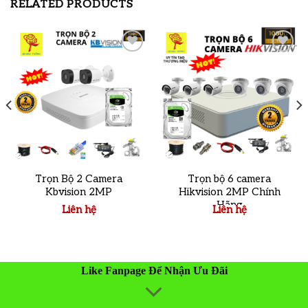
RELATED PRODUCTS
Add to
Add to
wishlist
wishlist
Trọn Bộ 2 Camera
Trọn bộ 6 camera
Kbvision 2MP
Hikvision 2MP Chính
Hãng
Liên hệ
Liên hệ
Like Fanpage Để Nhận Ưu Đãi