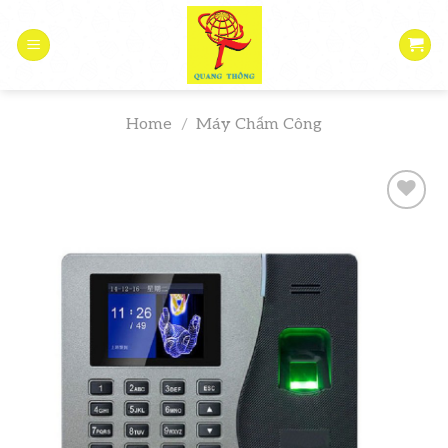
Skip
to
content
Home
/
Máy Chấm Công
Add to
wishlist