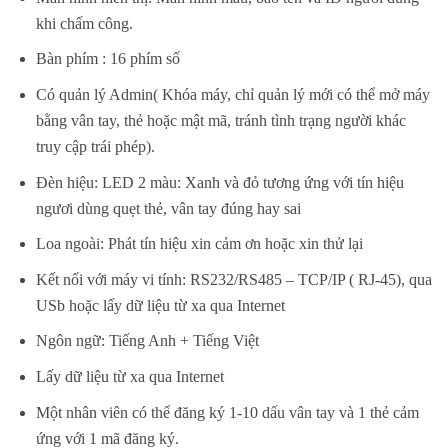
khi chấm công.
Bàn phím : 16 phím số
Có quản lý Admin( Khóa máy, chỉ quản lý mới có thể mở máy
bằng vân tay, thẻ hoặc mật mã, tránh tình trạng người khác
truy cập trái phép).
Đèn hiệu: LED 2 màu: Xanh và đỏ tương ứng với tín hiệu
ngươi dùng quẹt thẻ, vân tay đúng hay sai
Loa ngoài: Phát tín hiệu xin cảm ơn hoặc xin thử lại
Kết nối với máy vi tính: RS232/RS485 – TCP/IP ( RJ-45), qua
USb hoặc lấy dữ liệu từ xa qua Internet
Ngôn ngữ: Tiếng Anh + Tiếng Việt
Lấy dữ liệu từ xa qua Internet
Một nhân viên có thể đăng ký 1-10 dấu vân tay và 1 thẻ cảm
ứng với 1 mã đăng ký.