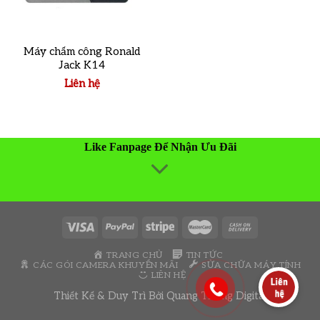
Máy chấm công Ronald
Jack K14
Liên hệ
Like Fanpage Để Nhận Ưu Đãi
TRANG CHỦ
TIN TỨC
CÁC GÓI CAMERA KHUYẾN MÃI
SỬA CHỮA MÁY TÍNH
LIÊN HỆ
Thiết Kế & Duy Trì Bởi
Quang Thông Digital