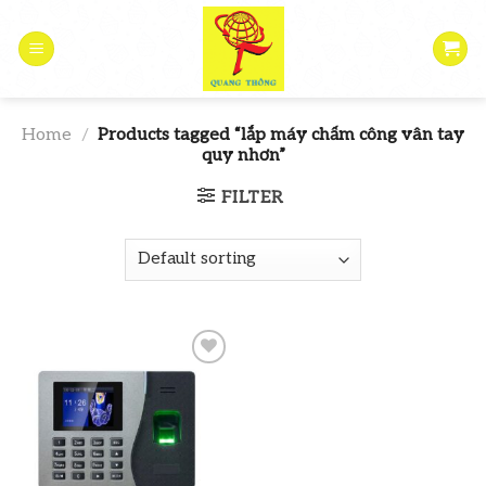
Skip
to
content
Home
/
Products tagged “lắp máy chấm công vân tay
quy nhơn”
FILTER
Add to
wishlist