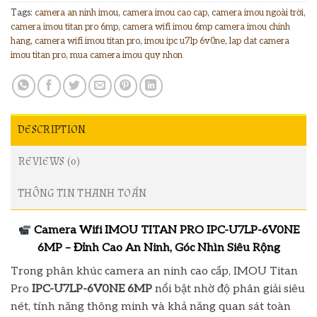
Tags:
camera an ninh imou
,
camera imou cao cap
,
camera imou ngoài trời
,
camera imou titan pro 6mp
,
camera wifi imou 6mp camera imou chinh
hang
,
camera wifi imou titan pro
,
imou ipc u7lp 6v0ne
,
lap dat camera
imou titan pro
,
mua camera imou quy nhon
DESCRIPTION
REVIEWS (0)
THÔNG TIN THANH TOÁN
Camera Wifi IMOU TITAN PRO IPC-U7LP-6V0NE
6MP – Đỉnh Cao An Ninh, Góc Nhìn Siêu Rộng
Trong phân khúc camera an ninh cao cấp, IMOU Titan
Pro
IPC-U7LP-6V0NE 6MP
nổi bật nhờ độ phân giải siêu
nét, tính năng thông minh và khả năng quan sát toàn