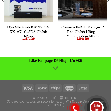
Đầu Ghi Hình KBVISION
Camera IMOU Ranger 2
KX-A7104SD6 Chính
Pro Chính Hãng –
Hãng
Camera Quy Nhơn
Liên hệ
Liên hệ
Like Fanpage Để Nhận Ưu Đãi
TRANG CHỦ
TIN TỨC
CÁC GÓI CAMERA KHUYẾN MÃI
SỬA CHỮA MÁY TÍNH
LIÊN HỆ