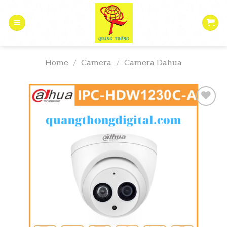
Skip
to
content
Home
/
Camera
/
Camera Dahua
Add to
wishlist