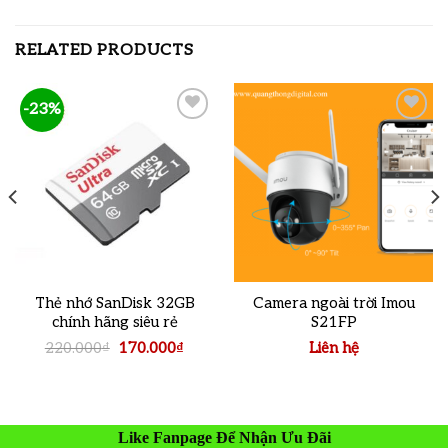
RELATED PRODUCTS
-23%
Add to
Add to
wishlist
wishlist
Thẻ nhớ SanDisk 32GB
Camera ngoài trời Imou
chính hãng siêu rẻ
S21FP
Original
Current
220.000
₫
170.000
₫
Liên hệ
price
price
was:
is:
220.000₫.
170.000₫.
Like Fanpage Để Nhận Ưu Đãi