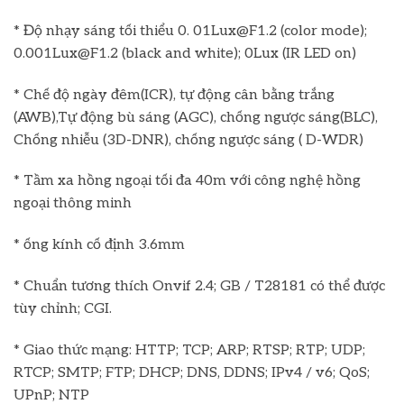
* Độ nhạy sáng tối thiểu 0. 01Lux@F1.2 (color mode);
0.001Lux@F1.2 (black and white); 0Lux (IR LED on)
* Chế độ ngày đêm(ICR), tự động cân bằng trắng
(AWB),Tự động bù sáng (AGC), chống ngược sáng(BLC),
Chống nhiễu (3D-DNR), chống ngược sáng ( D-WDR)
* Tầm xa hồng ngoại tối đa 40m với công nghệ hồng
ngoại thông minh
* ống kính cố định 3.6mm
* Chuẩn tương thích Onvif 2.4; GB / T28181 có thể được
tùy chỉnh; CGI.
* Giao thức mạng: HTTP; TCP; ARP; RTSP; RTP; UDP;
RTCP; SMTP; FTP; DHCP; DNS, DDNS; IPv4 / v6; QoS;
UPnP; NTP