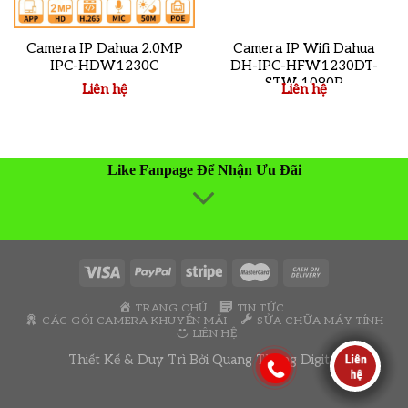
Camera IP Dahua 2.0MP
Camera IP Wifi Dahua
IPC-HDW1230C
DH-IPC-HFW1230DT-
STW 1080P
Liên hệ
Liên hệ
Like Fanpage Để Nhận Ưu Đãi
TRANG CHỦ
TIN TỨC
CÁC GÓI CAMERA KHUYẾN MÃI
SỬA CHỮA MÁY TÍNH
LIÊN HỆ
Thiết Kế & Duy Trì Bởi
Quang Thông Digital