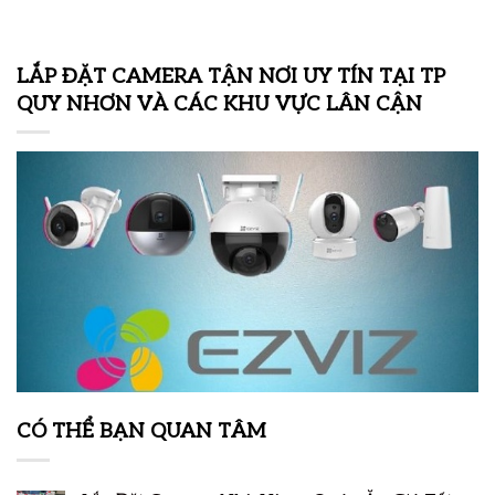
LẮP ĐẶT CAMERA TẬN NƠI UY TÍN TẠI TP
QUY NHƠN VÀ CÁC KHU VỰC LÂN CẬN
CÓ THỂ BẠN QUAN TÂM