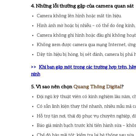
4. Những lỗi thường gặp của camera quan sát
Camera không lên hình hoặc mất tín hiệu.
Hình ảnh mờ hoặc bị nhiễu – có thể do ống kính
Camera không ghi hình hoặc đầu ghi không hoạt
Không xem được camera qua mạng Internet, ứng d
Dây tín hiệu bị hỏng, bị sét đánh, camera bị phá h
>>
Khi bạn gặp một trong các trường hợp trên, hãy
ninh
5. Vì sao nên chọn
Quang Thông Digital
?
Đội ngũ kỹ thuật viên có kinh nghiệm lâu năm, c
Có sẵn linh kiện thay thế nhanh, nhiều mẫu mã c
Hỗ trợ tận nơi, thái độ phục vụ chuyên nghiệp, đ
Báo giá minh bạch trước khi tiến hành sửa – khôn
Chế độ hậu mãi tốt: kiểm tra lại hệ thống sau sửa