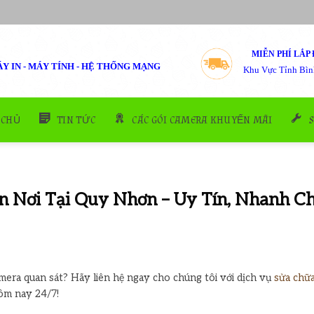
MIỄN PHÍ LẮP 
Y IN - MÁY TÍNH - HỆ THỐNG MẠNG
Khu Vực Tỉnh Bìn
 CHỦ
TIN TỨC
CÁC GÓI CAMERA KHUYẾN MÃI
 Nơi Tại Quy Nhơn – Uy Tín, Nhanh C
mera quan sát? Hãy liên hệ ngay cho chúng tôi với dịch vụ
sửa chữ
ôm nay 24/7!