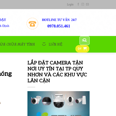
Login
ĐẶT
HOTLINE TƯ VẤN 24/7
h Định
0978.051.461
Search
for:
SỬA CHỮA MÁY TÍNH
LIÊN HỆ
0
₫
LẮP ĐẶT CAMERA TẬN
NƠI UY TÍN TẠI TP QUY
hóng
NHƠN VÀ CÁC KHU VỰC
LÂN CẬN
a