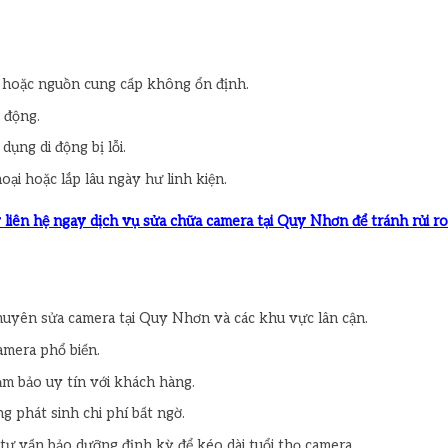
, hoặc nguồn cung cấp không ổn định.
 động.
ụng di động bị lỗi.
oại hoặc lắp lâu ngày hư linh kiện.
 liên hệ ngay dịch vụ sửa chữa camera tại Quy Nhơn để tránh rủi ro
huyên sửa camera tại Quy Nhơn và các khu vực lân cận.
amera phổ biến.
ảm bảo uy tín với khách hàng.
g phát sinh chi phí bất ngờ.
, tư vấn bảo dưỡng định kỳ để kéo dài tuổi thọ camera.