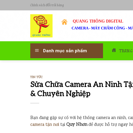
Skip
Chính sách đổi trả hàng
to
content
QUANG THÔNG DIGITAL
CAMERA - MÁY CHẤM CÔNG - MÁ
TRANG
Danh mục sản phẩm
TIN TỨC
Sửa Chữa Camera An Ninh Tận
& Chuyên Nghiệp
Bạn đang gặp sự cố với hệ thống camera an ninh, ca
camera tận nơi
tại ­
Quy Nhơn
để được hỗ trợ ngay h