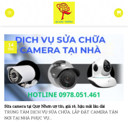
Skip
to
content
14
Th5
Sửa camera tại Quy Nhơn uy tín, giá rẻ, hậu mãi lâu dài
TRUNG TÂM DỊCH VỤ SỬA CHỮA, LẮP ĐẶT CAMERA TẬN
NƠI TẠI NHÀ PHỤC VỤ...