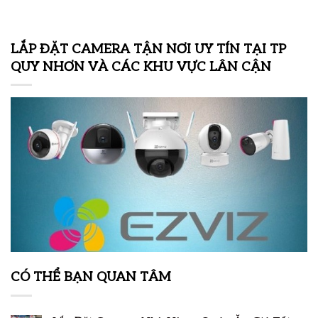
LẮP ĐẶT CAMERA TẬN NƠI UY TÍN TẠI TP
QUY NHƠN VÀ CÁC KHU VỰC LÂN CẬN
CÓ THỂ BẠN QUAN TÂM