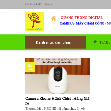
Skip
Chính sách đổi trả hàng
to
content
QUANG THÔNG DIGITAL
CAMERA - MÁY CHẤM CÔNG - MÁ
TRANG
Danh mục sản phẩm
25
Th2
Camera Kbone H265 Chính Hãng Giá
rẻ
Thương hiệu KBONE nổi tiếng chuyên về