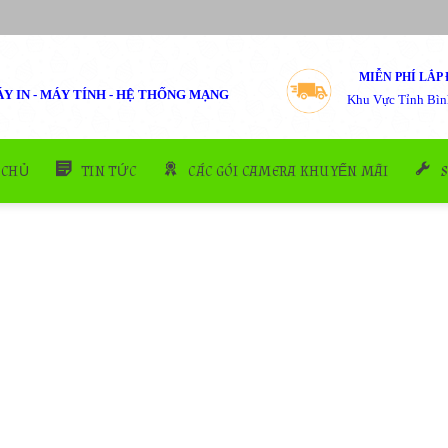
MIỄN PHÍ LẮP 
Y IN - MÁY TÍNH - HỆ THỐNG MẠNG
Khu Vực Tỉnh Bìn
 CHỦ
TIN TỨC
CÁC GÓI CAMERA KHUYẾN MÃI