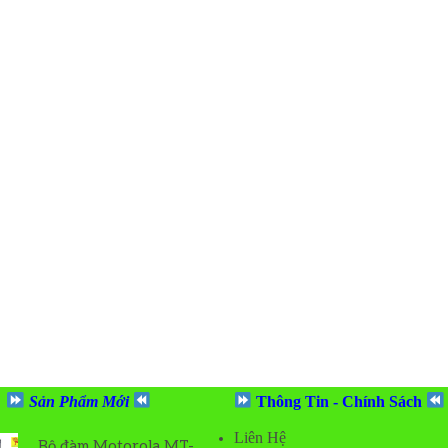
Sản Phẩm Mới
Thông Tin - Chính Sách
Liên Hệ
Bộ đàm Motorola MT-