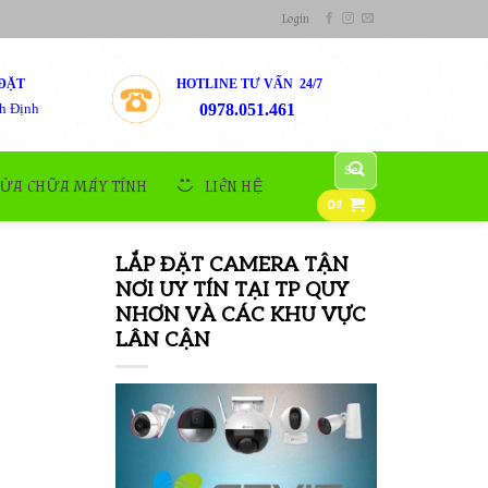
Login
ĐẶT
HOTLINE TƯ VẤN 24/7
h Định
0978.051.461
Search
for:
SỬA CHỮA MÁY TÍNH
LIÊN HỆ
0
₫
LẮP ĐẶT CAMERA TẬN
NƠI UY TÍN TẠI TP QUY
NHƠN VÀ CÁC KHU VỰC
LÂN CẬN