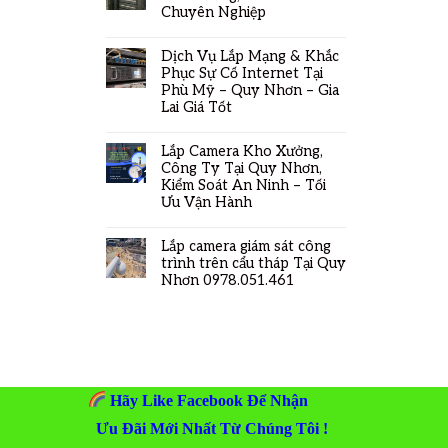
Chuyên Nghiệp
Dịch Vụ Lắp Mạng & Khắc
Phục Sự Cố Internet Tại
Phù Mỹ – Quy Nhơn – Gia
Lai Giá Tốt
Lắp Camera Kho Xưởng,
Công Ty Tại Quy Nhơn,
Kiểm Soát An Ninh – Tối
Ưu Vận Hành
Lắp camera giám sát công
trình trên cẩu tháp Tại Quy
Nhơn 0978.051.461
Hãy Like Facebook Để Nhận
Ưu Đãi Mới Nhất Từ Chúng Tôi !