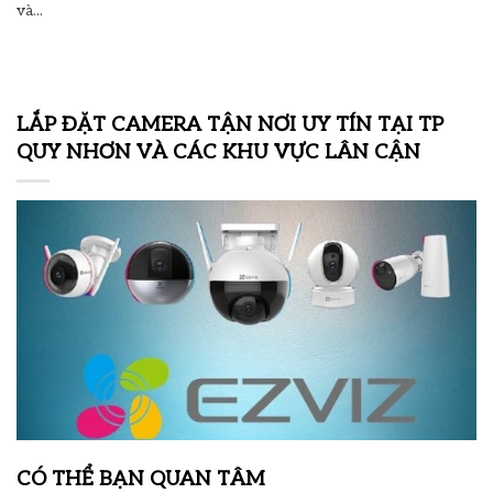
và...
LẮP ĐẶT CAMERA TẬN NƠI UY TÍN TẠI TP
QUY NHƠN VÀ CÁC KHU VỰC LÂN CẬN
CÓ THỂ BẠN QUAN TÂM