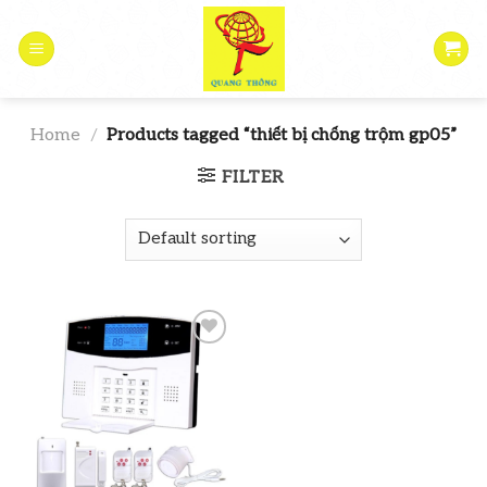
Skip
to
content
Home
/
Products tagged “thiết bị chống trộm gp05”
FILTER
Add to
wishlist