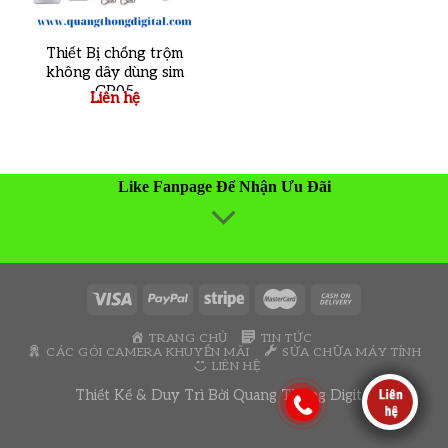
Thiết Bị chống trộm
không dây dùng sim
GP05
Liên hệ
Like Fanpage Để Nhận Ưu Đãi
TRANG CHỦ
TIN TỨC
CÁC GÓI CAMERA KHUYẾN MÃI
SỬA CHỮA MÁY TÍNH
LIÊN HỆ
Thiết Kế & Duy Trì Bởi
Quang Thông Digital