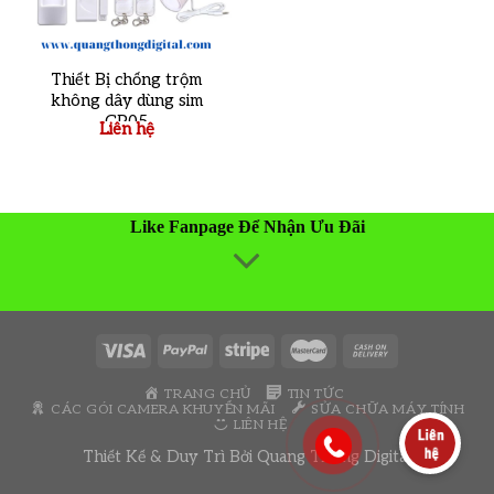
Thiết Bị chống trộm
không dây dùng sim
GP05
Liên hệ
Like Fanpage Để Nhận Ưu Đãi
TRANG CHỦ
TIN TỨC
CÁC GÓI CAMERA KHUYẾN MÃI
SỬA CHỮA MÁY TÍNH
LIÊN HỆ
Thiết Kế & Duy Trì Bởi
Quang Thông Digital