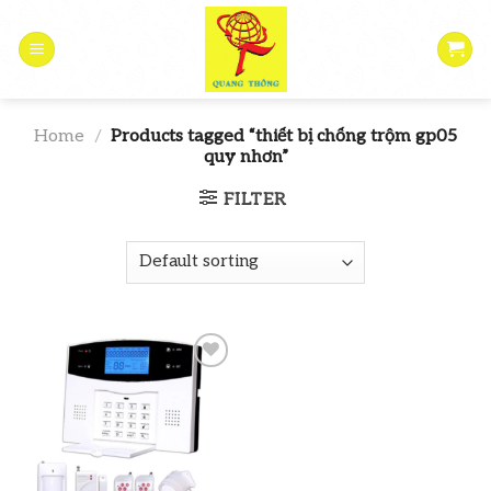
Skip
to
content
Home
/
Products tagged “thiết bị chống trộm gp05
quy nhơn”
FILTER
Add to
wishlist