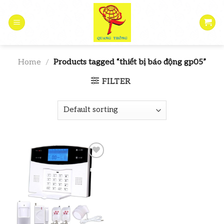
Skip
to
content
Home
/
Products tagged “thiết bị báo động gp05”
FILTER
Add to
wishlist