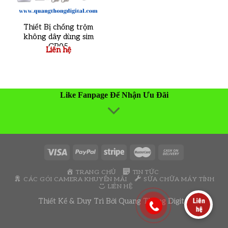
Thiết Bị chống trộm
không dây dùng sim
GP05
Liên hệ
Like Fanpage Để Nhận Ưu Đãi
TRANG CHỦ
TIN TỨC
CÁC GÓI CAMERA KHUYẾN MÃI
SỬA CHỮA MÁY TÍNH
LIÊN HỆ
Thiết Kế & Duy Trì Bởi
Quang Thông Digital