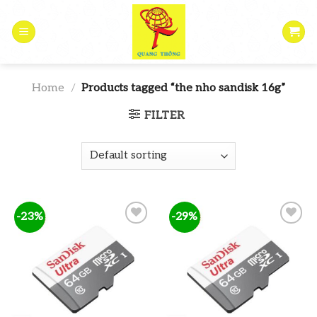
Skip
to
content
Home
/
Products tagged “the nho sandisk 16g”
FILTER
-23%
-29%
Add to
Add to
wishlist
wishlist