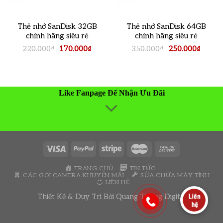
Thẻ nhớ SanDisk 32GB
Thẻ nhớ SanDisk 64GB
chính hãng siêu rẻ
chính hãng siêu rẻ
Original
Current
Original
Curren
220.000
₫
170.000
₫
350.000
₫
250.000
₫
price
price
price
price
was:
is:
was:
is:
220.000₫.
170.000₫.
350.000₫.
250.00
Like Fanpage Để Nhận Ưu Đãi
TRANG CHỦ
TIN TỨC
CÁC GÓI CAMERA KHUYẾN MÃI
SỬA CHỮA MÁY TÍNH
LIÊN HỆ
Thiết Kế & Duy Trì Bởi
Quang Thông Digital