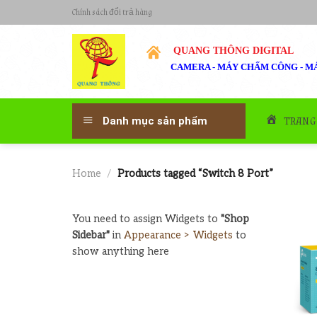
Skip
Chính sách đổi trả hàng
to
content
QUANG THÔNG DIGITAL
CAMERA - MÁY CHẤM CÔNG - MÁ
TRANG
Danh mục sản phẩm
Home
/
Products tagged “Switch 8 Port”
You need to assign Widgets to
"Shop
Sidebar"
in
Appearance > Widgets
to
show anything here