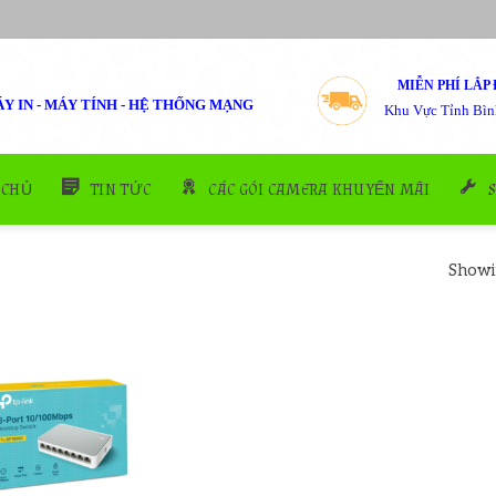
MIỄN PHÍ LẮP 
Y IN - MÁY TÍNH - HỆ THỐNG MẠNG
Khu Vực Tỉnh Bìn
 CHỦ
TIN TỨC
CÁC GÓI CAMERA KHUYẾN MÃI
Showin
Add to
wishlist