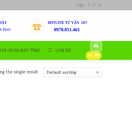
Login
ĐẶT
HOTLINE TƯ VẤN 24/7
h Định
0978.051.461
Search
for:
SỬA CHỮA MÁY TÍNH
LIÊN HỆ
0
₫
g the single result