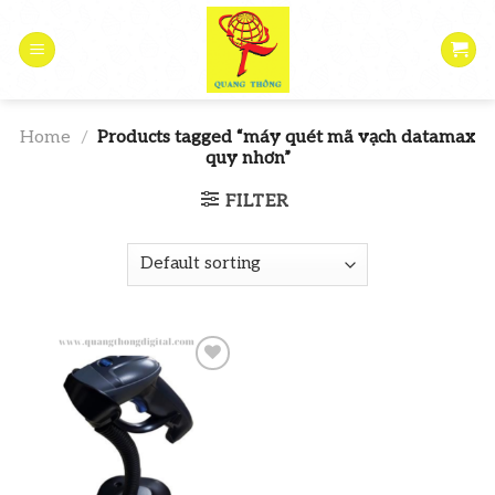
Skip
to
content
Home
/
Products tagged “máy quét mã vạch datamax
quy nhơn”
FILTER
Add to
wishlist