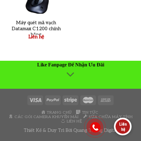
Máy quét mã vạch
Datamax C1200 chính
hãng
Liên hệ
Like Fanpage Để Nhận Ưu Đãi
TRANG CHỦ
TIN TỨC
CÁC GÓI CAMERA KHUYẾN MÃI
SỬA CHỮA MÁY TÍNH
LIÊN HỆ
Thiết Kế & Duy Trì Bởi
Quang Thông Digital