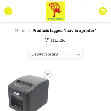
Skip
to
content
Home
/
Products tagged “máy in xprinter”
FILTER
Add to
wishlist