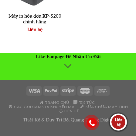
Máy in hóa đơn XP-S200
chính hãng
Liên hệ
Like Fanpage Để Nhận Ưu Đãi
TRANG CHỦ
TIN TỨC
CÁC GÓI CAMERA KHUYẾN MÃI
SỬA CHỮA MÁY TÍNH
LIÊN HỆ
Thiết Kế & Duy Trì Bởi
Quang Thông Digital