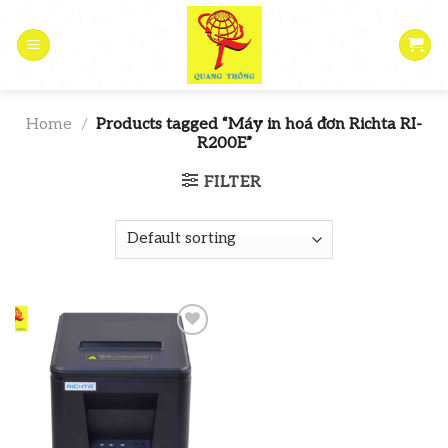
Skip
to
content
Home
/
Products tagged “Máy in hoá đơn Richta RI-
R200E”
FILTER
Add to
wishlist