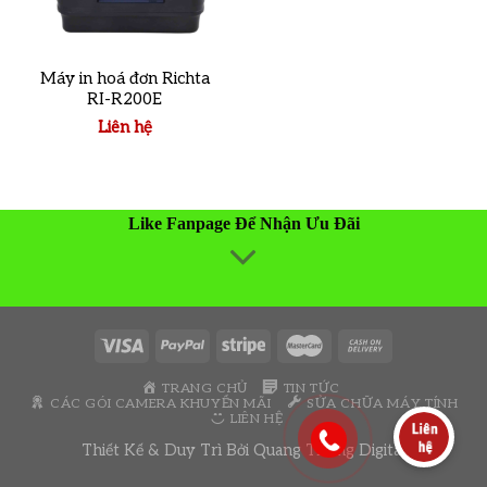
Máy in hoá đơn Richta
RI-R200E
Liên hệ
Like Fanpage Để Nhận Ưu Đãi
TRANG CHỦ
TIN TỨC
CÁC GÓI CAMERA KHUYẾN MÃI
SỬA CHỮA MÁY TÍNH
LIÊN HỆ
Thiết Kế & Duy Trì Bởi
Quang Thông Digital