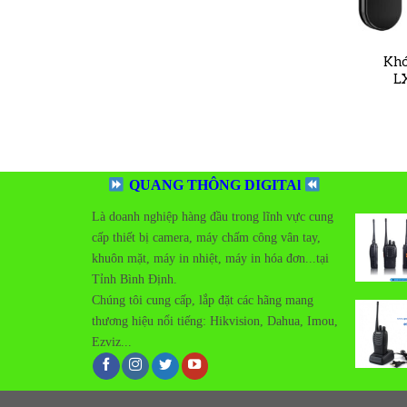
Khó
L
QUANG THÔNG DIGITAl
Là doanh nghiệp hàng đầu trong lĩnh vực cung
cấp thiết bị camera, máy chấm công vân tay,
khuôn mặt, máy in nhiệt, máy in hóa đơn...tại
Tỉnh Bình Định.
Add t
Chúng tôi cung cấp, lắp đặt các hãng mang
wishlis
thương hiệu nổi tiếng:
Hikvision, Dahua, Imou,
Ezviz...
Add t
wishlis