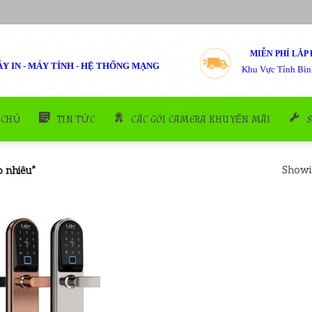
MIỄN PHÍ LẮP 
Y IN - MÁY TÍNH - HỆ THỐNG MẠNG
Khu Vực Tỉnh Bìn
 CHỦ
TIN TỨC
CÁC GÓI CAMERA KHUYẾN MÃI
Showin
o nhiêu”
Add to
wishlist