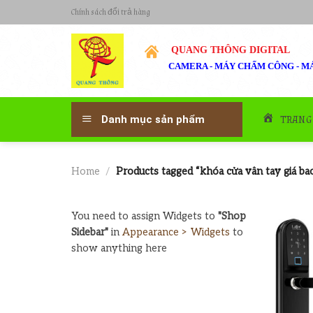
Skip
Chính sách đổi trả hàng
to
content
QUANG THÔNG DIGITAL
CAMERA - MÁY CHẤM CÔNG - MÁ
TRANG
Danh mục sản phẩm
Home
/
Products tagged “khóa cửa vân tay giá ba
You need to assign Widgets to
"Shop
Sidebar"
in
Appearance > Widgets
to
show anything here