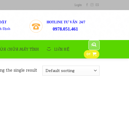
Login
ĐẶT
HOTLINE TƯ VẤN 24/7
h Định
0978.051.461
Search
for:
SỬA CHỮA MÁY TÍNH
LIÊN HỆ
0
₫
g the single result