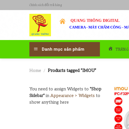
Skip
Chính sách đổi trả hàng
to
content
QUANG THÔNG DIGITAL
CAMERA - MÁY CHẤM CÔNG - MÁ
TRANG
Danh mục sản phẩm
Home
/
Products tagged “IMOU”
You need to assign Widgets to
"Shop
Sidebar"
in
Appearance > Widgets
to
show anything here