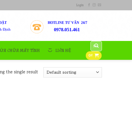
Login
ĐẶT
HOTLINE TƯ VẤN 24/7
h Định
0978.051.461
Search
for:
SỬA CHỮA MÁY TÍNH
LIÊN HỆ
0
₫
g the single result