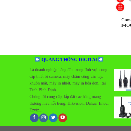
Came
IMOU
QUANG THÔNG DIGITAl
Là doanh nghiệp hàng đầu trong lĩnh vực cung
cấp thiết bị camera, máy chấm công vân tay,
khuôn mặt, máy in nhiệt, máy in hóa đơn...tại
Tỉnh Bình Định.
Add t
Chúng tôi cung cấp, lắp đặt các hãng mang
wishlis
thương hiệu nổi tiếng:
Hikvision, Dahua, Imou,
Ezviz...
Add t
wishlis