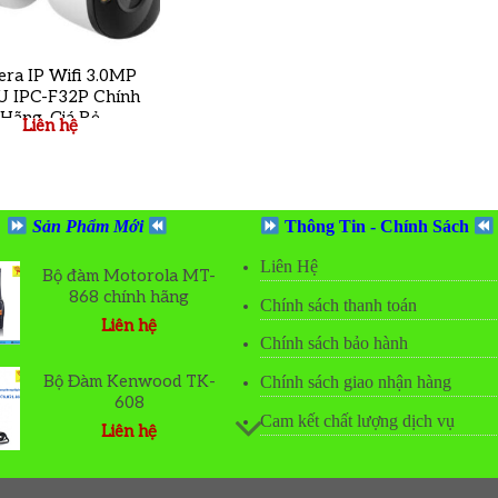
ra IP Wifi 3.0MP
 IPC-F32P Chính
Hãng, Giá Rẻ
Liên hệ
Sản Phẩm Mới
Thông Tin - Chính Sách
Liên Hệ
Bộ đàm Motorola MT-
868 chính hãng
Chính sách thanh toán
Liên hệ
Chính sách bảo hành
o
t
Bộ Đàm Kenwood TK-
Chính sách giao nhận hàng
608
Cam kết chất lượng dịch vụ
Liên hệ
o
t