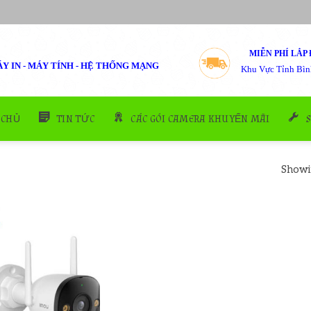
MIỄN PHÍ LẮP 
Y IN - MÁY TÍNH - HỆ THỐNG MẠNG
Khu Vực Tỉnh Bìn
 CHỦ
TIN TỨC
CÁC GÓI CAMERA KHUYẾN MÃI
Showin
Add to
wishlist