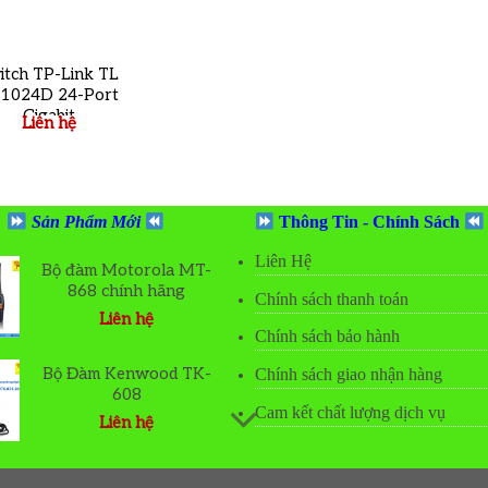
itch TP-Link TL
1024D 24-Port
Gigabit
Liên hệ
Sản Phẩm Mới
Thông Tin - Chính Sách
Liên Hệ
Bộ đàm Motorola MT-
868 chính hãng
Chính sách thanh toán
Liên hệ
Chính sách bảo hành
o
t
Bộ Đàm Kenwood TK-
Chính sách giao nhận hàng
608
Cam kết chất lượng dịch vụ
Liên hệ
o
t