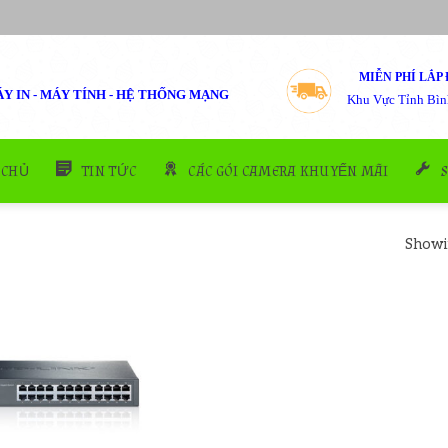
MIỄN PHÍ LẮP 
Y IN - MÁY TÍNH - HỆ THỐNG MẠNG
Khu Vực Tỉnh Bìn
 CHỦ
TIN TỨC
CÁC GÓI CAMERA KHUYẾN MÃI
Showin
Add to
wishlist