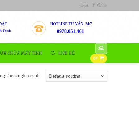
Login
ĐẶT
HOTLINE TƯ VẤN 24/7
h Định
0978.051.461
Search
for:
SỬA CHỮA MÁY TÍNH
LIÊN HỆ
0
₫
g the single result