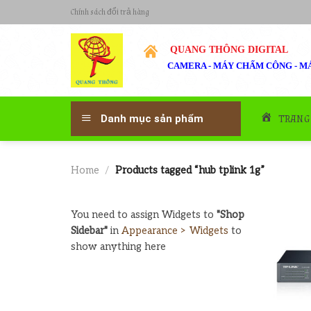
Skip
Chính sách đổi trả hàng
to
content
QUANG THÔNG DIGITAL
CAMERA - MÁY CHẤM CÔNG - MÁ
TRANG
Danh mục sản phẩm
Home
/
Products tagged “hub tplink 1g”
You need to assign Widgets to
"Shop
Sidebar"
in
Appearance > Widgets
to
show anything here