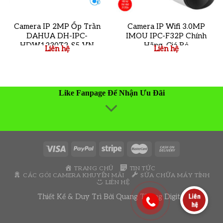
Camera IP 2MP Ốp Trần
Camera IP Wifi 3.0MP
DAHUA DH-IPC-
IMOU IPC-F32P Chính
HDW1230T2-S5-VN
Hãng, Giá Rẻ
Liên hệ
Liên hệ
Like Fanpage Để Nhận Ưu Đãi
TRANG CHỦ
TIN TỨC
CÁC GÓI CAMERA KHUYẾN MÃI
SỬA CHỮA MÁY TÍNH
LIÊN HỆ
Thiết Kế & Duy Trì Bởi
Quang Thông Digital