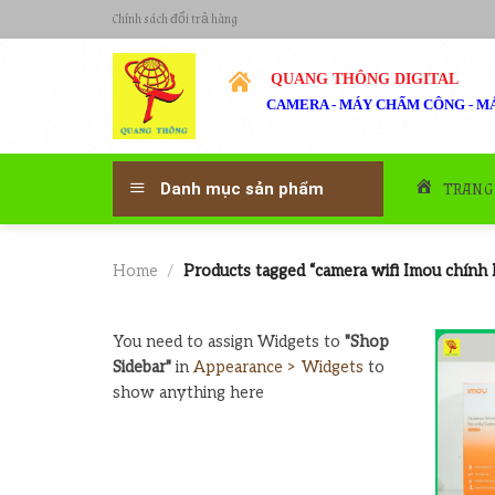
Skip
Chính sách đổi trả hàng
to
content
QUANG THÔNG DIGITAL
CAMERA - MÁY CHẤM CÔNG - MÁ
TRANG
Danh mục sản phẩm
Home
/
Products tagged “camera wifi Imou chính 
You need to assign Widgets to
"Shop
Sidebar"
in
Appearance > Widgets
to
show anything here