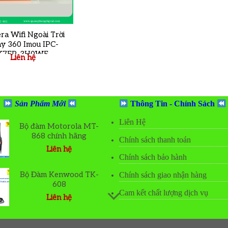
ra Wifi Ngoài Trời
y 360 Imou IPC-
K7FP-3H0WE
Liên hệ
Sản Phẩm Mới
Thông Tin - Chính Sách
Liên Hệ
Bộ đàm Motorola MT-
868 chính hãng
Chính sách thanh toán
Liên hệ
Chính sách bảo hành
o
t
Bộ Đàm Kenwood TK-
Chính sách giao nhận hàng
608
Cam kết chất lượng dịch vụ
Liên hệ
o
t