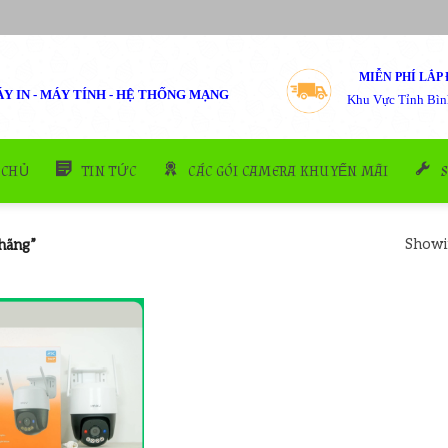
MIỄN PHÍ LẮP 
Y IN - MÁY TÍNH - HỆ THỐNG MẠNG
Khu Vực Tỉnh Bìn
 CHỦ
TIN TỨC
CÁC GÓI CAMERA KHUYẾN MÃI
Showin
hãng”
Add to
wishlist