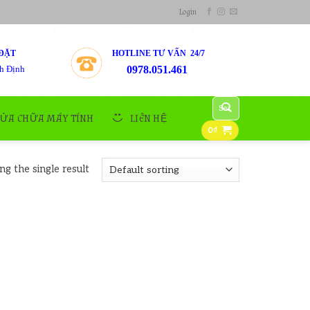
Login
ĐẶT
HOTLINE TƯ VẤN 24/7
h Định
0978.051.461
Search
for:
SỬA CHỮA MÁY TÍNH
LIÊN HỆ
0
₫
g the single result