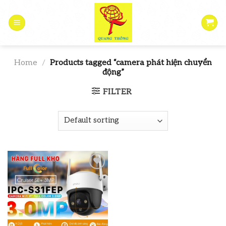
Skip
to
content
Home
/
Products tagged “camera phát hiện chuyển
động”
FILTER
Add to
wishlist