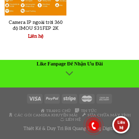
Camera IP ngoài trời 360
độ IMOU S31FEP 2K
Liên hệ
Like Fanpage Để Nhận Ưu Đãi
TRANG CHỦ
TIN TỨC
CÁC GÓI CAMERA KHUYẾN MÃI
SỬA CHỮA MÁY TÍNH
LIÊN HỆ
Thiết Kế & Duy Trì Bởi
Quang Thông Digital