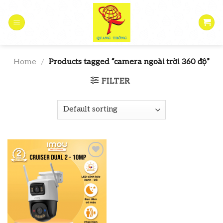
Skip
to
content
Home
/
Products tagged “camera ngoài trời 360 độ”
FILTER
Add to
wishlist