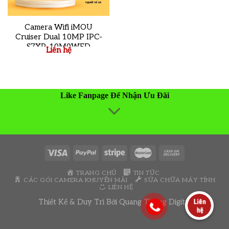
Camera Wifi iMOU
Cruiser Dual 10MP IPC-
S7XP-10M0WED
Liên hệ
Like Fanpage Để Nhận Ưu Đãi
TRANG CHỦ
TIN TỨC
CÁC GÓI CAMERA KHUYẾN MÃI
SỬA CHỮA MÁY TÍNH
LIÊN HỆ
Thiết Kế & Duy Trì Bởi
Quang Thông Digital