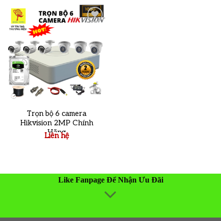
Add to
wishlist
Trọn bộ 6 camera
Hikvision 2MP Chính
Hãng
Liên hệ
Like Fanpage Để Nhận Ưu Đãi