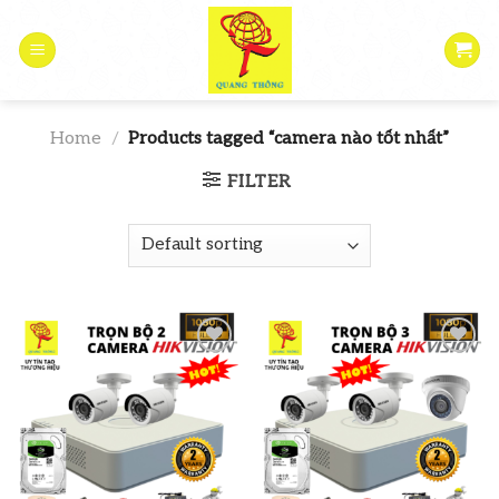
Skip
to
content
Home
/
Products tagged “camera nào tốt nhất”
FILTER
Add to
Add to
wishlist
wishlist