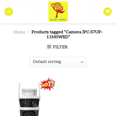
Skip
to
content
Home
/
Products tagged “Camera IPC-S7UP-
11M0WED”
FILTER
Add to
wishlist