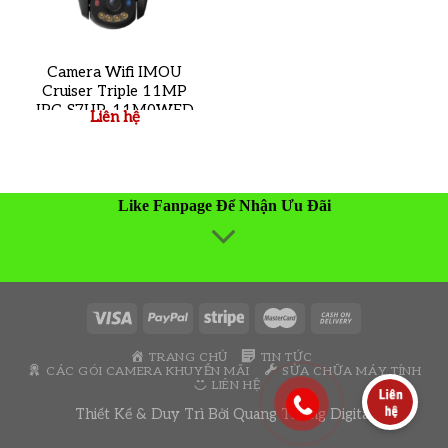
Camera Wifi IMOU
Cruiser Triple 11MP
IPC-S7UP-11M0WED
Liên hệ
Like Fanpage Để Nhận Ưu Đãi
TRANG CHỦ
TIN TỨC
CÁC GÓI CAMERA KHUYẾN MÃI
SỬA CHỮA MÁY TÍNH
LIÊN HỆ
Thiết Kế & Duy Trì Bởi
Quang Thông Digital