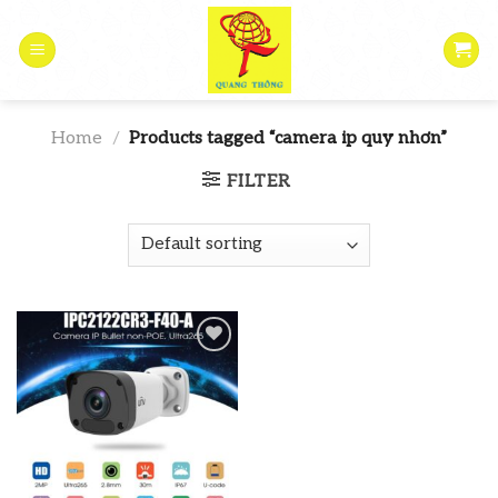
Skip
to
content
Home
/
Products tagged “camera ip quy nhơn”
FILTER
Add to
wishlist