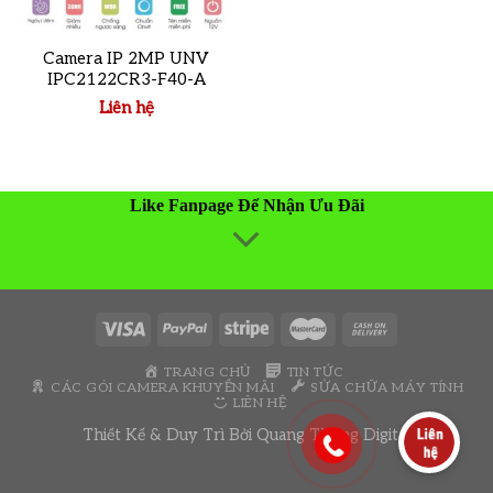
Camera IP 2MP UNV
IPC2122CR3-F40-A
Liên hệ
Like Fanpage Để Nhận Ưu Đãi
TRANG CHỦ
TIN TỨC
CÁC GÓI CAMERA KHUYẾN MÃI
SỬA CHỮA MÁY TÍNH
LIÊN HỆ
Thiết Kế & Duy Trì Bởi
Quang Thông Digital