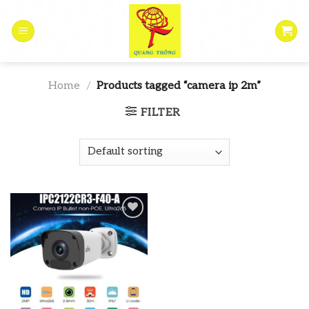
Skip
to
content
Home
/
Products tagged “camera ip 2m”
FILTER
Add to
wishlist