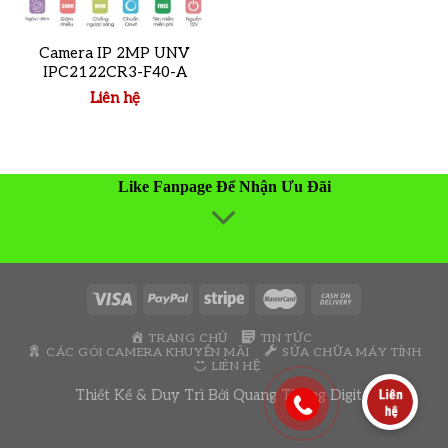
Camera IP 2MP UNV
IPC2122CR3-F40-A
Liên hệ
Like Fanpage Để Nhận Ưu Đãi
TRANG CHỦ
TIN TỨC
CÁC GÓI CAMERA KHUYẾN MÃI
SỬA CHỮA MÁY TÍNH
LIÊN HỆ
Thiết Kế & Duy Trì Bởi
Quang Thông Digital