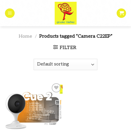
Skip
to
content
Home
/
Products tagged “Camera C22EP”
FILTER
Add to
wishlist