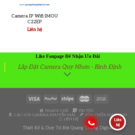
Camera IP Wifi IMOU
C22EP
Liên hệ
Like Fanpage Để Nhận Ưu Đãi
Lắp Đặt Camera Quy Nhơn - Bình Định
TRANG CHỦ
TIN TỨC
CÁC GÓI CAMERA KHUYẾN MÃI
SỬA CHỮA MÁY TÍNH
LIÊN HỆ
Thiết Kế & Duy Trì Bởi
Quang Thông Digital