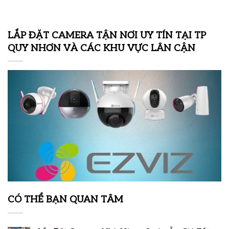
LẮP ĐẶT CAMERA TẬN NƠI UY TÍN TẠI TP
QUY NHƠN VÀ CÁC KHU VỰC LÂN CẬN
CÓ THỂ BẠN QUAN TÂM