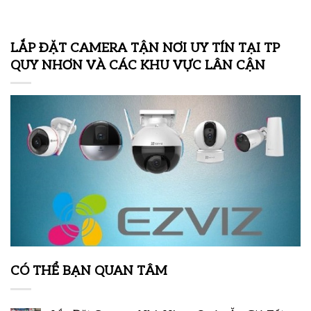
LẮP ĐẶT CAMERA TẬN NƠI UY TÍN TẠI TP
QUY NHƠN VÀ CÁC KHU VỰC LÂN CẬN
CÓ THỂ BẠN QUAN TÂM