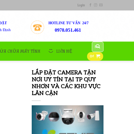
Login
ĐẶT
HOTLINE TƯ VẤN 24/7
h Định
0978.051.461
Search
for:
SỬA CHỮA MÁY TÍNH
LIÊN HỆ
0
₫
LẮP ĐẶT CAMERA TẬN
NƠI UY TÍN TẠI TP QUY
NHƠN VÀ CÁC KHU VỰC
LÂN CẬN