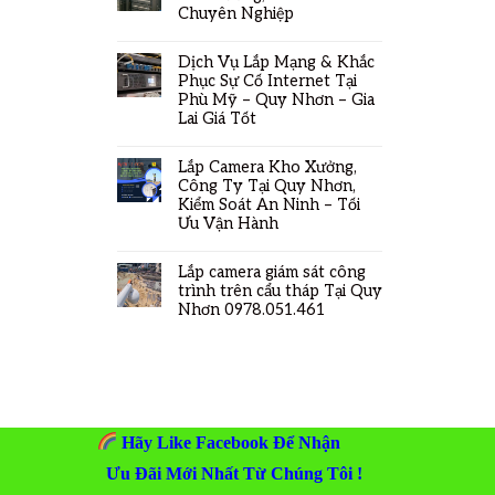
Chuyên Nghiệp
Dịch Vụ Lắp Mạng & Khắc
Phục Sự Cố Internet Tại
Phù Mỹ – Quy Nhơn – Gia
Lai Giá Tốt
Lắp Camera Kho Xưởng,
Công Ty Tại Quy Nhơn,
Kiểm Soát An Ninh – Tối
Ưu Vận Hành
Lắp camera giám sát công
trình trên cẩu tháp Tại Quy
Nhơn 0978.051.461
Hãy Like Facebook Để Nhận
Ưu Đãi Mới Nhất Từ Chúng Tôi !