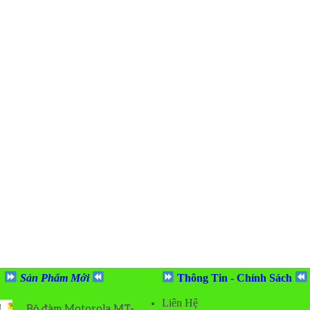
Sản Phẩm Mới
Thông Tin - Chính Sách
Liên Hệ
Bộ đàm Motorola MT-