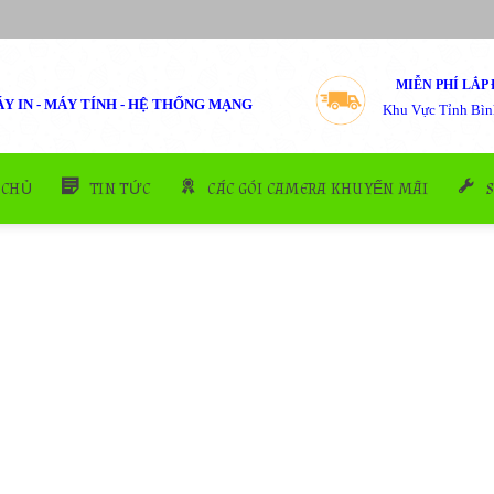
MIỄN PHÍ LẮP 
Y IN - MÁY TÍNH - HỆ THỐNG MẠNG
Khu Vực Tỉnh Bìn
 CHỦ
TIN TỨC
CÁC GÓI CAMERA KHUYẾN MÃI